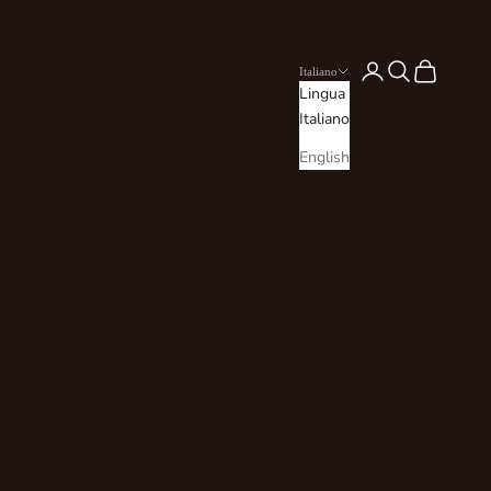
Login
Cerca
Carrello
Italiano
Lingua
Italiano
English