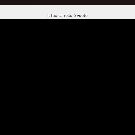
Il punto di incontro per gli amanti del tartufo
Il tuo carrello è vuoto
ACQUISTA ORA