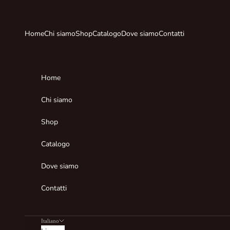
Vai al contenuto
Home
Chi siamo
Shop
Catalogo
Dove siamo
Contatti
Home
Chi siamo
Shop
Catalogo
Dove siamo
Contatti
Italiano