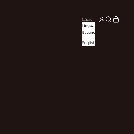
Login
Cerca
Carrello
Italiano
Lingua
Italiano
English