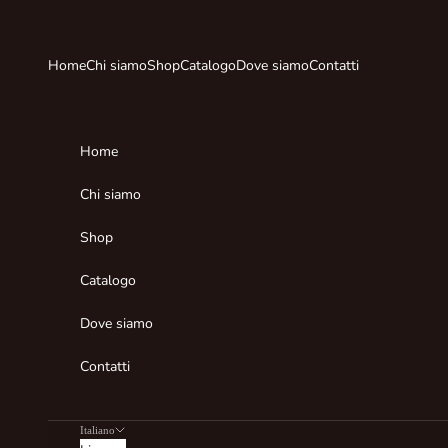
Vai al contenuto
Home
Chi siamo
Shop
Catalogo
Dove siamo
Contatti
Home
Chi siamo
Shop
Catalogo
Dove siamo
Contatti
Italiano