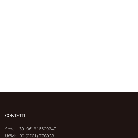
CONTATTI
Sede: +39 (06) 916500247
Uffici: +39 (0761) 776938